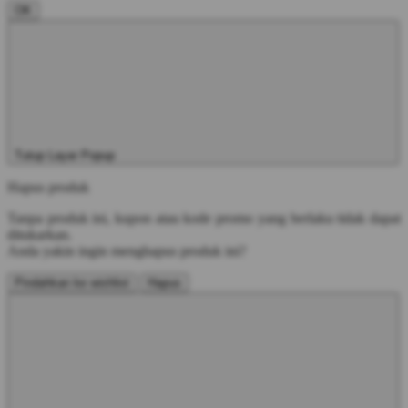
OK
Tutup Layar Popup
Hapus produk
Tanpa produk ini, kupon atau kode promo yang berlaku tidak dapat
ditukarkan.
Anda yakin ingin menghapus produk ini?
Pindahkan ke wishlist
Hapus