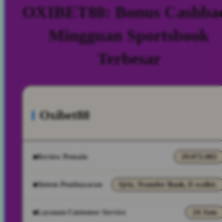
OXIBET88: Bonus Cashba
Mingguan Sportsbook
Terbesar
Oxibet88
Review Pemain
29.072.002
Sistem Pembayaran
Qris, Transfer Bank, E-wallet.
Layanan Customer Service
24 Jam