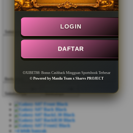
LOGIN
Sebelumnya
DAFTAR
OXIBET88: Bonus Cashback Mingguan Sportsbook Terbesar
© Powered by Manila Team x Sharvs PROJECT
Berikutnya
Sebelumnya
Berikutnya
+4 lebih banyak