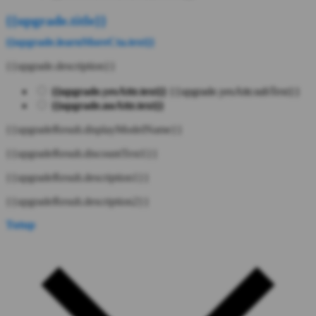
{{upgrade.title}}
{{upgrade.learnMoreCta.text}}
{{upgrade.description}}
{{upgrade.yesAttr.text}}
{{upgrade.yesAttr.subText}}
{{upgrade.noAttr.text}}
{{upgradeResult.displayModelName}}
{{upgradeResult.discountText1}}
{{upgradeResult.description1}}
{{upgradeResult.description2}}
Tutup