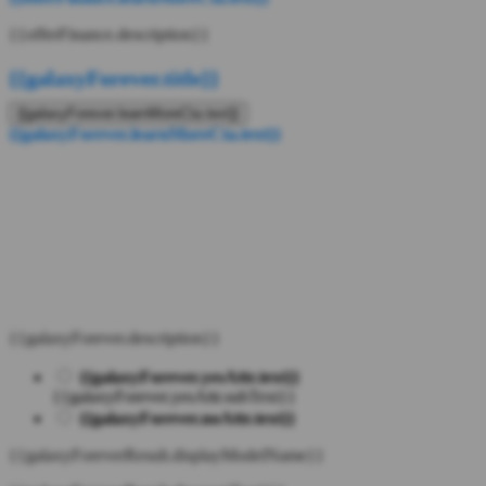
{{offerFinance.description}}
{{galaxyForever.title}}
{{galaxyForever.learnMoreCta.text}}
{{galaxyForever.learnMoreCta.text}}
{{galaxyForever.description}}
{{galaxyForever.yesAttr.text}}
{{galaxyForever.yesAttr.subText}}
{{galaxyForever.noAttr.text}}
{{galaxyForeverResult.displayModelName}}