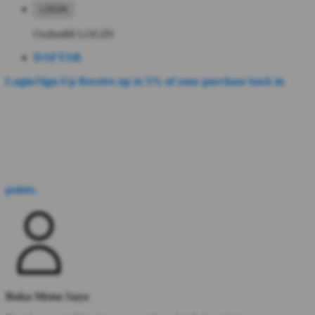
LOGIN
Oxibet88 LOGIN
DAFTAR
Login/Sign-Up
Receive up to 5% of your purchase back in
points.
Buka Menu Saya