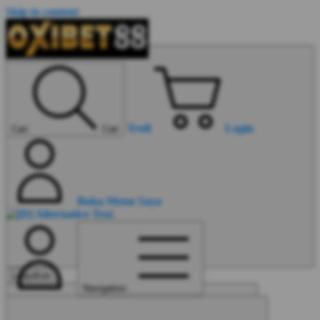
Skip to content
Pilih lokasi dan bahasa Anda.
Troli
Login
Cari
Cari
Buka Menu Saya
Lanjutkan
Navigation